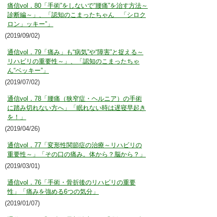
痛信vol．80「手術”をしないで“腰痛”を治す方法～
診断編～」、「認知のこまったちゃん 「シロク
ロン」ッキー”」
(2019/09/02)
通信vol．79「痛み」も“病気”や“障害”と捉える～
リハビリの重要性～」、「認知のこまったちゃ
ん“ベッキー”」
(2019/07/02)
通信vol．78「腰痛（狭窄症・ヘルニア）の手術
に踏み切れない方へ」「眠れない時は遅寝早起き
を！」
(2019/04/26)
通信vol．77「変形性関節症の治療～リハビリの
重要性～」「その口の痛み。体から？脳から？」
(2019/03/01)
通信vol．76「手術・骨折後のリハビリの重要
性」「痛みを強める6つの気分」
(2019/01/07)