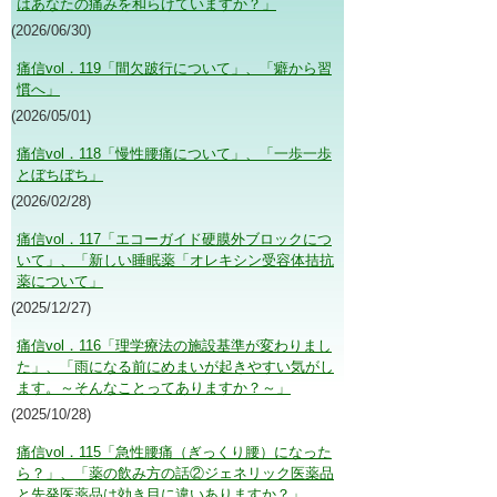
はあなたの痛みを和らげていますか？」
(2026/06/30)
痛信vol．119「間欠跛行について」、「癖から習
慣へ」
(2026/05/01)
痛信vol．118「慢性腰痛について」、「一歩一歩
とぼちぼち」
(2026/02/28)
痛信vol．117「エコーガイド硬膜外ブロックにつ
いて」、「新しい睡眠薬「オレキシン受容体拮抗
薬について」
(2025/12/27)
痛信vol．116「理学療法の施設基準が変わりまし
た」、「雨になる前にめまいが起きやすい気がし
ます。～そんなことってありますか？～」
(2025/10/28)
痛信vol．115「急性腰痛（ぎっくり腰）になった
ら？」、「薬の飲み方の話②ジェネリック医薬品
と先発医薬品は効き目に違いありますか？」