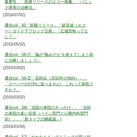
重要性」「筋膜リリースのエコー画像」「パニッ
ク障害の治療法」
(2016/07/02)
通信vol．60「筋膜リリース」「超音波（エコ
ー）ガイド下ブロック注射」「広場恐怖ってな
に？」
(2016/05/02)
通信vol．59-①「脳が“痛みグセ”を覚えてしまう前
に治療しましょう!」
(2016/03/02)
通信vol．59-②「花粉症（2016年の傾向）」、
「スーパーの行列に並べません! これって病気で
すか？」
(2016/03/02)
通信vol．58(「当院の来院のきっかけ」、「当院
の来院の多い症状（ペイン部門と心療内科部門
別）」、「新タイプの睡眠薬」)
(2016/01/04)
通信vol．57(「かわたペインクリニックの取り組