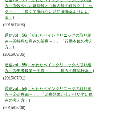
み～⑤数少ない麻酔科と心療内科の併設クリニッ
ク～」、「痛くて眠れない時に睡眠薬よりいい
薬」)
(2015/11/03)
通信vol．56(「かわたペインクリニックの取り組
み～④特殊な痛みの治療～」、「行動本位の考え
方」)
(2015/09/05)
通信vol．55(「かわたペインクリニックの取り組
み～③患者様第一主義～」、「痛みの確認行為」)
(2015/07/01)
通信vol．54(「かわたペインクリニックの取り組
み～②治療編～」、「治療効果が上がりやすい痛
みの考え方」)
(2015/05/06)
通信vol．53(「かわたペインクリニックの取り組
み～①技術編～」、「あなたの痛みに喉のつかえ
はないですか？」)
(2015/03/02)