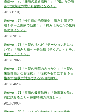
通信vol．75「腰痛の最新治療！」「‘脳からの痛
み’は無意識の思いも原因になる！」
(2018/11/01)
通信vol．74「慢性痛の治療革命！痛みを脳で克
服！チーム医療で効果！」「痛みはあなたの気持
ちのサイン？」
(2018/09/13)
通信vol．73「当院のリハビリテーション科につ
いて」「痛みと脳～～側坐核（そくざかく）を元
気にしよう！〜」
(2018/07/02)
通信vol．72「当院の来院のきっかけ」「当院の
来院理由となる症状」「`症状をゼロにする’を目
指さず‘症状に対処できる’を目指す!」
(2018/04/28)
通信vol．71「肩痛の最新治療」「睡眠薬を飲む
前に試みること～睡眠時間の見直し～」
(2018/03/03)
通信vol．70「レントゲン時代からエコー時代