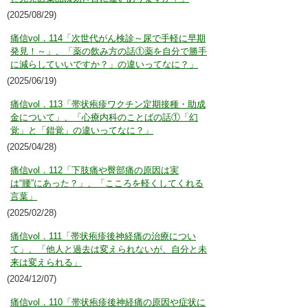
(2025/08/29)
痛信vol．114「次世代がん検診～尿で手軽に早期
発見！～」、「薬の飲み方の話①薬を自分で勝手
に減らしていいですか？」の違いってなに？」
(2025/06/19)
痛信vol．113「帯状疱疹ワクチン定期接種・助成
金について」、「心療内科のことばの話①「幻
覚」と「錯覚」の違いってなに？」
(2025/04/28)
痛信vol．112「下肢痛や臀部痛の原因は実
は“腰”にあった？」、「こころを軽くしてくれる
言葉」
(2025/02/28)
痛信vol．111「帯状疱疹後神経痛の治療につい
て」、「他人と過去は変えられないが、自分と未
来は変えられる」
(2024/12/07)
痛信vol．110「帯状疱疹後神経痛の原因や症状に