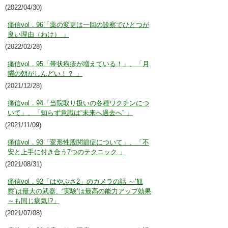
(2022/04/30)
痛信vol．96「薬の変更は一回の診察でひとつが
良い理由（わけ） 」
(2022/02/28)
痛信vol．95「帯状疱疹が増えている！」、「月
曜の朝がしんどい！？ 」
(2021/12/28)
痛信vol．94「当院取り扱いの各種ワクチンにつ
いて」、「知らず意識は“未来へ過去へ” 」
(2021/11/09)
痛信vol．93「変形性股関節症について」、「不
安と上手に付き合う7つのテクニック 」
(2021/08/31)
痛信vol．92「はやぶさ2」のカメラの話 ～‘観
察’は最大の武器、‘実験’は最高の能力アップ効果
～も同じ病気!?」
(2021/07/08)