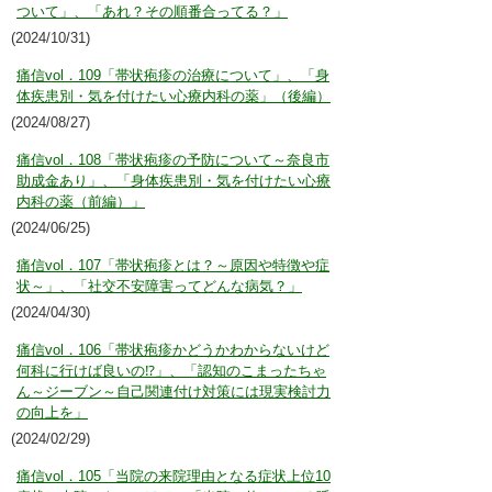
ついて」、「あれ？その順番合ってる？」
(2024/10/31)
痛信vol．109「帯状疱疹の治療について」、「身
体疾患別・気を付けたい心療内科の薬」（後編）
(2024/08/27)
痛信vol．108「帯状疱疹の予防について～奈良市
助成金あり」、「身体疾患別・気を付けたい心療
内科の薬（前編）」
(2024/06/25)
痛信vol．107「帯状疱疹とは？～原因や特徴や症
状～」、「社交不安障害ってどんな病気？」
(2024/04/30)
痛信vol．106「帯状疱疹かどうかわからないけど
何科に行けば良いの⁉」、「認知のこまったちゃ
ん～ジーブン～自己関連付け対策には現実検討力
の向上を」
(2024/02/29)
痛信vol．105「当院の来院理由となる症状上位10