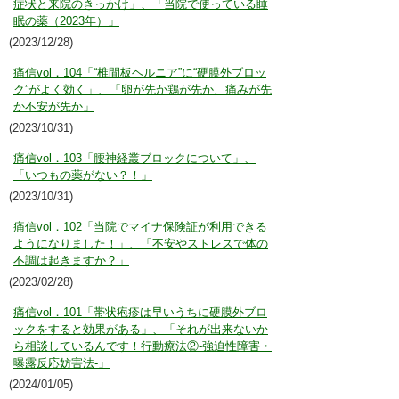
症状と来院のきっかけ」、「当院で使っている睡
眠の薬（2023年）」
(2023/12/28)
痛信vol．104「“椎間板ヘルニア”に“硬膜外ブロッ
ク”がよく効く」、「卵が先か鶏が先か、痛みが先
か不安が先か」
(2023/10/31)
痛信vol．103「腰神経叢ブロックについて」、
「いつもの薬がない？！」
(2023/10/31)
痛信vol．102「当院でマイナ保険証が利用できる
ようになりました！」、「不安やストレスで体の
不調は起きますか？」
(2023/02/28)
痛信vol．101「帯状疱疹は早いうちに硬膜外ブロ
ックをすると効果がある」、「それが出来ないか
ら相談しているんです！行動療法②-強迫性障害・
曝露反応妨害法-」
(2024/01/05)