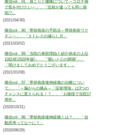
痛信vol．91「肩こりと腰痛について～コロナ禍
で気を付けたい～」、「症状が違っても同じ病
気!?」
(2021/04/30)
痛信vol．90「帯状疱疹の予防法～帯状疱疹ワク
チン～」、「ストレスの減らし方」
(2021/03/02)
痛信vol．89「当院の来院理由と紹介病名の上位
10症状(2020年版)」、「“願いと心の関係”」、
「明けましておめでとうございます。」
(2021/01/08)
痛信vol．87「帯状疱疹後神経痛の治療につい
て」、「～脳からの痛み～「症状増強」は3つの
チャンスに変えられる！？」、「お陰様で当院17
周年」
(2020/10/31)
痛信vol．86「帯状疱疹後神経痛とは？」、「自
動思考ってなーに？」
(2020/08/29)