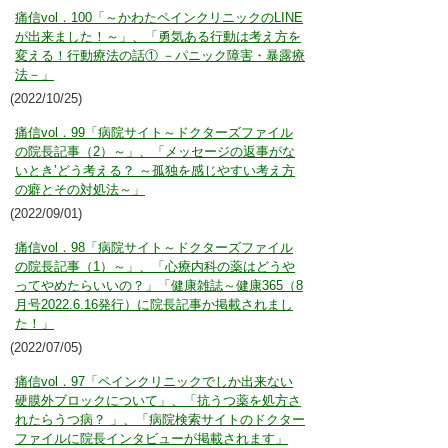
痛信vol．100「～かわたペインクリニックのLINE
が出来ました！～」、「勇気ある行動は考え方を
変える！行動療法の話① －パニック障害・暴露療
法－」
(2022/10/25)
痛信vol．99「病院サイト～ドクターズファイル
の院長記事（2）～」、「メッセージの返事がな
いとき’どう考える？ ～孤独を感じやすい考え方
の癖とその対処法～」
(2022/09/01)
痛信vol．98「病院サイト～ドクターズファイル
の院長記事（1）～」、「心療内科の薬はどうや
ってやめたらいいの？」「健康雑誌～健康365（8
月号2022.6.16発行）に院長記事か掲載されまし
た！」
(2022/07/05)
痛信vol．97「ペインクリニックでしか出来ない
硬膜外ブロックについて」、「抗うつ薬を処方さ
れたらうつ病？ 」、「病院検索サイトのドクター
ファイルに院長インタビューが掲載されます」