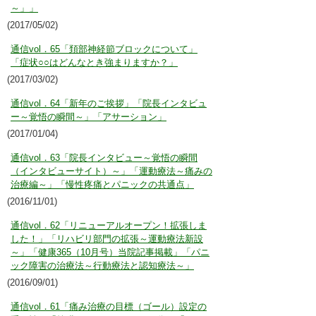
～」」
(2017/05/02)
通信vol．65「頚部神経節ブロックについて」
「症状○○はどんなとき強まりますか？」
(2017/03/02)
通信vol．64「新年のご挨拶」「院長インタビュ
ー～覚悟の瞬間～」「アサーション」
(2017/01/04)
通信vol．63「院長インタビュー～覚悟の瞬間
（インタビューサイト）～」「運動療法～痛みの
治療編～」「慢性疼痛とパニックの共通点」
(2016/11/01)
通信vol．62「リニューアルオープン！拡張しま
した！」「リハビリ部門の拡張～運動療法新設
～」「健康365（10月号）当院記事掲載」「パニ
ック障害の治療法～行動療法と認知療法～」
(2016/09/01)
通信vol．61「痛み治療の目標（ゴール）設定の