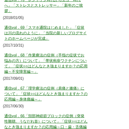
へ」「ストレスとストレッサー」「新年のご挨
拶」
(2018/01/05)
通信vol．69「スマホ通院はじめました」「症状
は川の流れのように」「当院の新しいブログサイ
トのホームページが完成」
(2017/10/31)
通信vol．68「作業療法の症例（手指の症状でお
悩みの方）について」「帯状疱疹ワクチンについ
て」「症状○○はどんなとき強まりますか？の応用
編～不安障害編～」
(2017/09/01)
通信vol．67「理学療法の症例（肩痛と膝痛）に
ついて」「症状○○はどんなとき強まりますか？の
応用編～身体痛編～」
(2017/06/30)
通信vol．66「頚部神経節ブロックの症例（突発
性難聴、うなだれ首）について」「症状○○はどん
なとき強まりますか？の応用編～口・歯・舌痛編