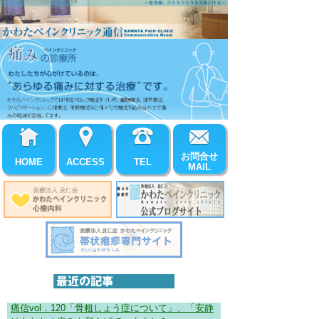
お問合せ
HOME
ACCESS
TEL
MAIL
痛信vol．120「骨粗しょう症について」、「安静