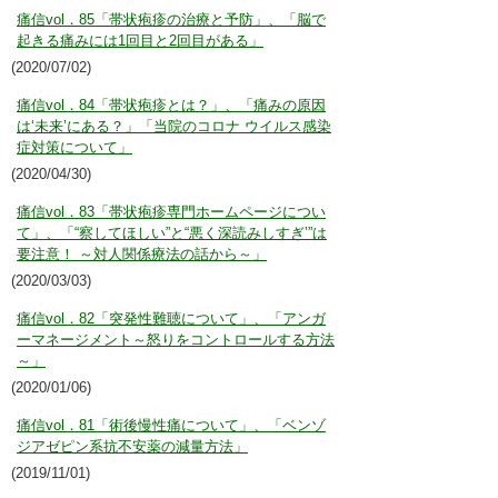
痛信vol．85「帯状疱疹の治療と予防」、「脳で
起きる痛みには1回目と2回目がある」
(2020/07/02)
痛信vol．84「帯状疱疹とは？」、「痛みの原因
は‘未来’にある？」「当院のコロナ ウイルス感染
症対策について」
(2020/04/30)
痛信vol．83「帯状疱疹専門ホームページについ
て」、「“察してほしい”と“悪く深読みしすぎ’”は
要注意！ ～対人関係療法の話から～」
(2020/03/03)
痛信vol．82「突発性難聴について」、「アンガ
ーマネージメント～怒りをコントロールする方法
～」
(2020/01/06)
痛信vol．81「術後慢性痛について」、「ベンゾ
ジアゼピン系抗不安薬の減量方法」
(2019/11/01)